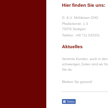
Hier finden Sie uns:
G. & U. Mühleisen OHG
Pfadäckerstr. 1-3
70378
Stuttgart
Telefon: +49 711 532331
Aktuelles
Verehrte Kunden, auch in den
schwierigen Zeiten sind wir fü
Sie da.
Bleiben Sie gesund!
Teilen